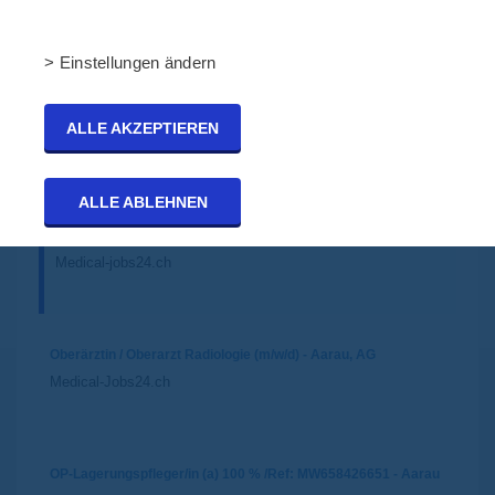
SUCHEN
> Einstellungen ändern
ALLE AKZEPTIEREN
ALLE ABLEHNEN
Leiter/in Pflege OP 100% (a)/Ref: MW658426651 - St. Gallen
Medical-jobs24.ch
Oberärztin / Oberarzt Radiologie (m/w/d) - Aarau, AG
Medical-Jobs24.ch
OP-Lagerungspfleger/in (a) 100 % /Ref: MW658426651 - Aarau