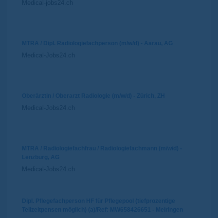
Medical-jobs24.ch
MTRA / Dipl. Radiologiefachperson (m/w/d) - Aarau, AG
Medical-Jobs24.ch
Oberärztin / Oberarzt Radiologie (m/w/d) - Zürich, ZH
Medical-Jobs24.ch
MTRA / Radiologiefachfrau / Radiologiefachmann (m/w/d) -
Lenzburg, AG
Medical-Jobs24.ch
Dipl. Pflegefachperson HF für Pflegepool (tiefprozentige
Teilzeitpensen möglich) (a)/Ref: MW658426651 - Meiringen